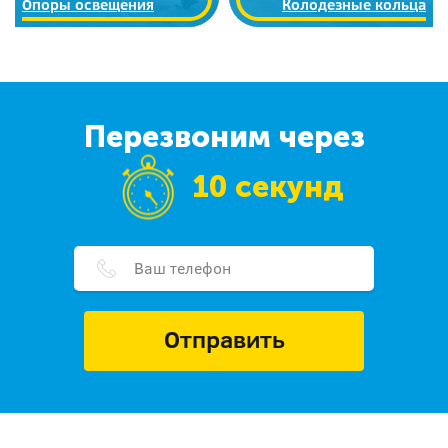
Опоры освещения
Колодезные кольца
Перезвоним через
10 секунд
Отправить